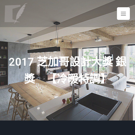
2017 芝加哥設計大獎 銀
獎 【冷暖特調】