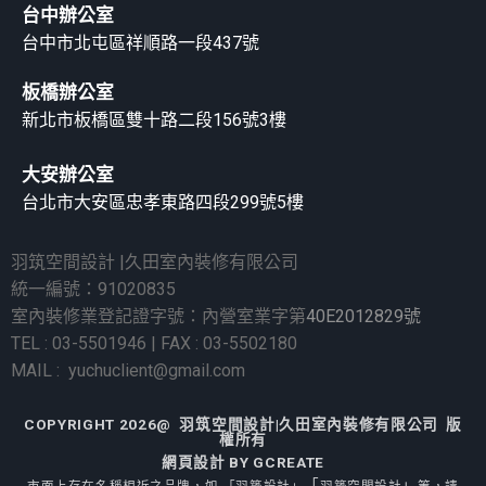
台中辦公室
台中市北屯區祥順路一段437號
板橋辦公室
新北市板橋區雙十路二段156號3樓
大安辦公室
台北市大安區忠孝東路四段299號5樓
羽筑空間設計 |久田室內裝修有限公司
統一編號：91020835
室內裝修業登記證字號：內營室業字第
40E2012829號
TEL : 03-5501946 | FAX : 03-5502180
MAIL : yuchuclient@gmail.com
COPYRIGHT 2026@ 羽筑空間設計|久田室內裝修有限公司 版
權所有
網頁設計
BY GCREATE
「
」
市面上存在名稱相近之品牌，如 「羽築設計」
羽築空間設計
等，
請