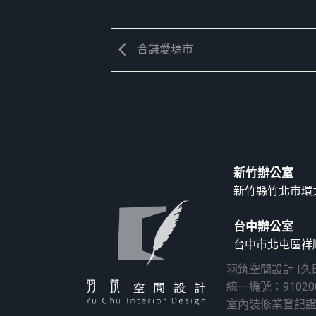
合謙愛瑪市
新竹辦公室
新竹縣竹北市環北
台中辦公室
台中市北屯區祥順
羽筑空間設計 |
統一編號：91020
室內裝修業登記