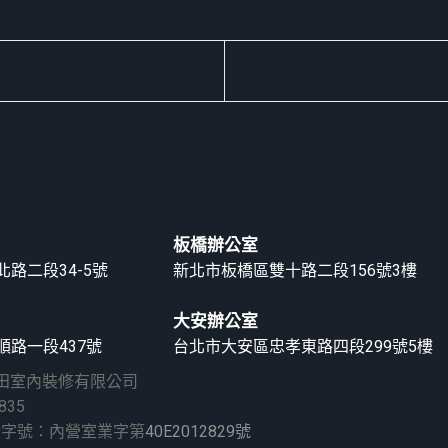
板橋辦公室
路二段34-5號
新北市板橋區雙十路二段156號3樓
大安辦公室
路一段437號
台北市大安區忠孝東路四段299號5樓
久田室內裝修有限公司
835
證字號：內營室業字第
40E2012829號