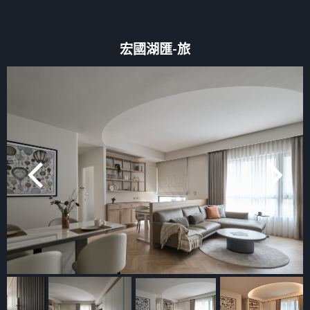
宏國湖匯-旅