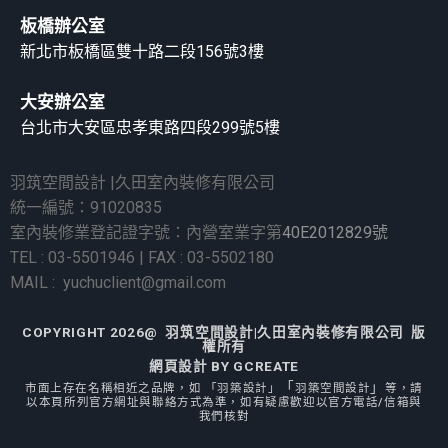
板橋辦公室
新北市板橋區雙十路二段156號3樓
大安辦公室
台北市大安區忠孝東路四段299號5樓
羽筑空間設計 |久田室內裝修有限公司
統一編號：91020835
室內裝修業登記證字號：內營室業字第
40E2012829號
TEL : 03-5501946 | FAX : 03-5502180
MAIL : yuchuclient@gmail.com
COPYRIGHT 2026@ 羽筑空間設計|久田室內裝修有限公司 版
權所有
網頁設計
BY GCREATE
「
」
市面上存在名稱相近之品牌，如 「羽築設計」
羽築空間設計
等，
請
以本頁所列官方網址與聯絡方式為準，
如有疑慮
歡迎以官方電話/信箱與
我們核對