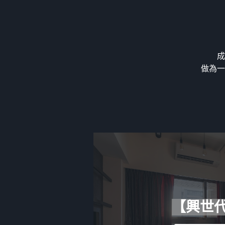
成
做為一
【興世代