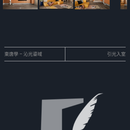
東唐學 – 沁光鎏域
引光入室