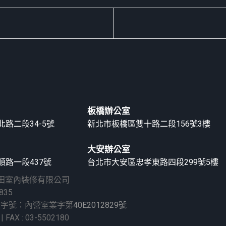
板橋辦公室
路二段34-5號
新北市板橋區雙十路二段156號3樓
大安辦公室
路一段437號
台北市大安區忠孝東路四段299號5樓
久田室內裝修有限公司
835
證字號：內營室業字第
40E2012829號
 | FAX : 03-5502180