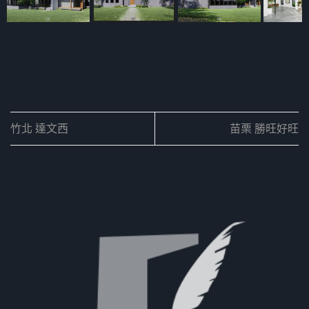
竹北 達文西
苗栗 勝旺好旺