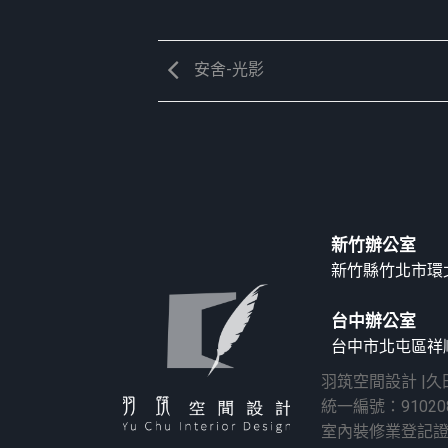
安舍-光影
新竹辦公室
新竹縣竹北市環北
台中辦公室
台中市北屯區祥順
羽筑空間設計 |
統一編號：91020
室內裝修業登記