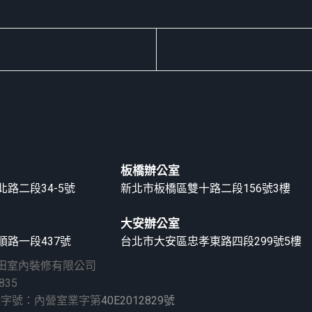
板橋辦公室
路二段34-5號
新北市板橋區雙十路二段156號3樓
大安辦公室
路一段437號
台北市大安區忠孝東路四段299號5樓
久田室內裝修有限公司
835
證字號：內營室業字第
40E2012829號