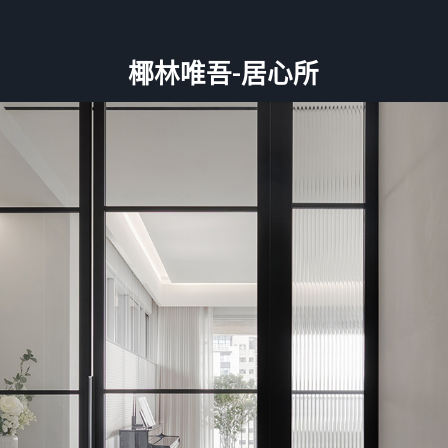
椰林唯吾-居心所