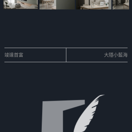
竣達首富
大隱小藍海