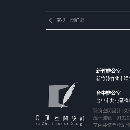
南投一間好墅
新竹辦公室
新竹縣竹北市環北
台中辦公室
台中市北屯區祥順
羽筑空間設計 |
統一編號：91020
室內裝修業登記