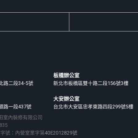
板橋辦公室
路二段34-5號
新北市板橋區雙十路二段156號3樓
大安辦公室
路一段437號
台北市大安區忠孝東路四段299號5樓
久田室內裝修有限公司
835
證字號：內營室業字第
40E2012829號