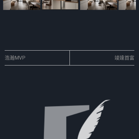
浩瀚MVP
竣達首富