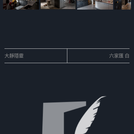
大靜隱靈
六家匯 白