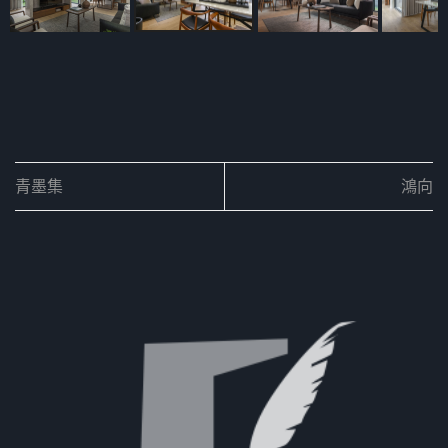
青墨集
鴻向