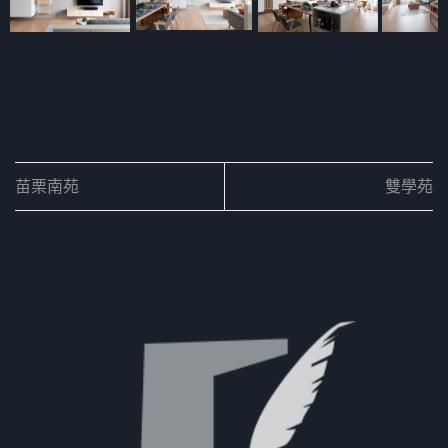
苗栗南苑
雙學苑