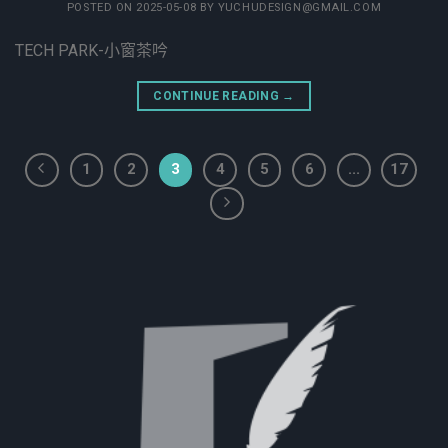
POSTED ON
2025-05-08
BY
YUCHUDESIGN@GMAIL.COM
TECH PARK-小窗茶吟
CONTINUE READING
→
1
2
3
4
5
6
...
17