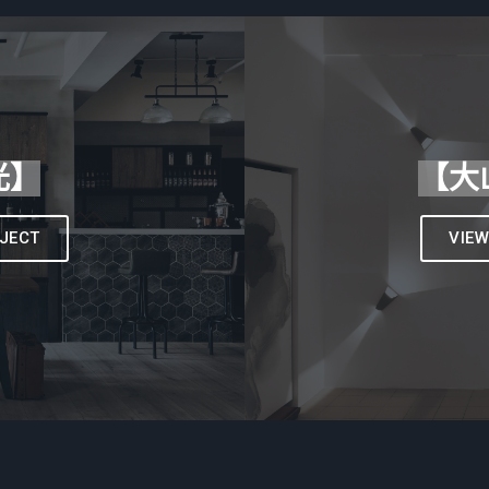
光】
【大
JECT
VIE