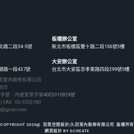
板橋辦公室
路二段34-5號
新北市板橋區雙十路二段156號3樓
大安辦公室
路一段437號
台北市大安區忠孝東路四段299號5樓
久田室內裝修有限公司
835
證字號：內營室業字第
40E2012829號
 | FAX : 03-5502180
nt@gmail.com
COPYRIGHT 2026@ 羽筑空間設計|久田室內裝修有限公司 版權所
網頁設計
BY GCREATE